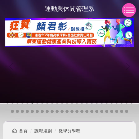
跳
運動與休閒管理系
到
主
要
內
容
區
首頁
課程規劃
微學分學程