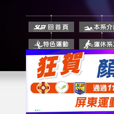
跳
到
主
要
內
容
區