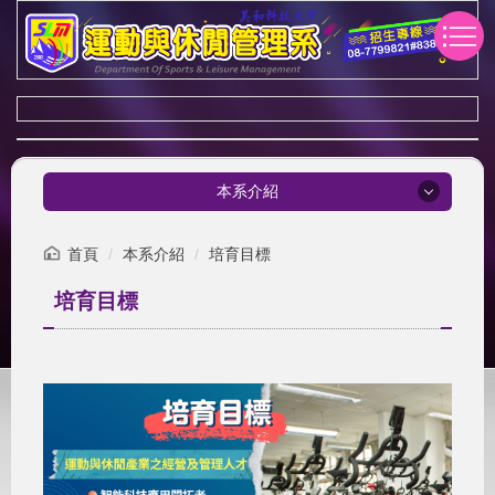
跳
到
主
要
內
容
區
本系介紹
本系介紹
首頁
本系介紹
培育目標
培育目標
發展沿革
系所特色
培育目標
核心能力
學制介紹