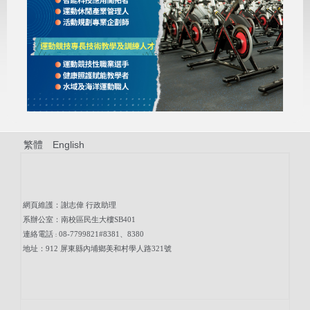
設施環境
系所位置
繁體
English
網頁維護：謝志偉 行政助理
系辦公室：南校區民生大樓SB401
連絡電話
08-7799821#8381、8380
：
地址：912 屏東縣內埔鄉美和村學人路321號