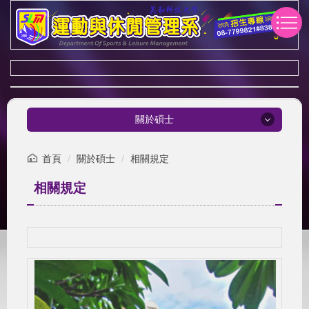
跳
到
主
要
內
容
區
關於碩士
關於碩士
首頁
關於碩士
相關規定
相關規定
關於碩士
相關規定
文件下載