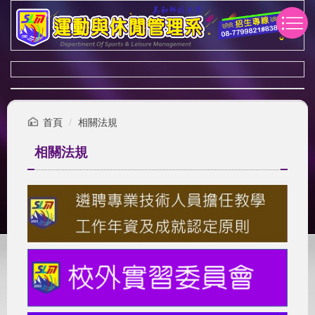
跳
到
主
要
內
容
區
首頁
相關法規
相關法規