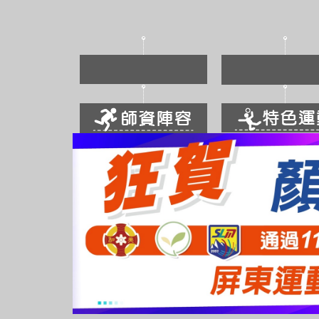
跳
到
主
要
內
容
區