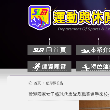
跳
到
主
要
內
容
區
首頁
籃球隊公告
歡迎國家女子籃球代表隊及職業選手來校