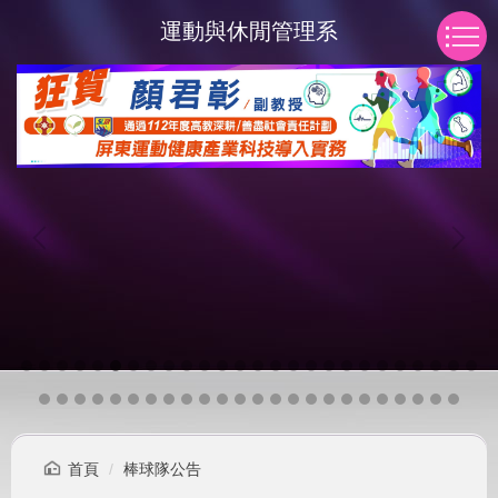
跳
運動與休閒管理系
到
主
要
內
容
區
首頁
棒球隊公告