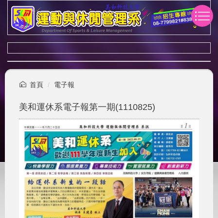
跳
到
主
要
內
容
區
首頁
電子報
美和運休系電子報第一期(1110825)